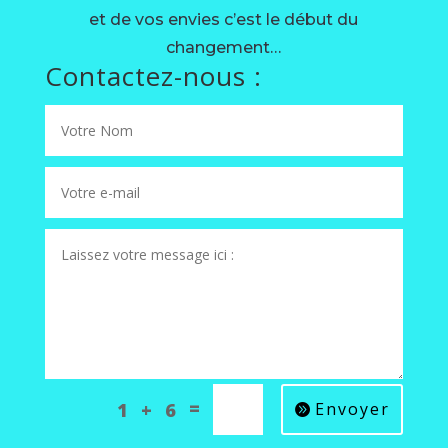
et de vos envies c’est le début du
changement…
Contactez-nous :
A
=
1 + 6
Envoyer
l
t