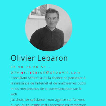
e
r
n
a
t
i
v
e
:
Olivier Lebaron
06 50 74 60 51 -
olivier.lebaron@showvin.com
Consultant sénior j’ai eu la chance de participer à
la naissance de l’Internet et de maîtriser les outils
et les mécanismes de la communication sur le
web.
J’ai choisi de spécialiser mon agence sur l’univers
du vin, du tourisme et du spectacle en immersion